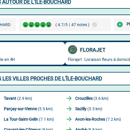
S AUTOUR DE L'ÎLE-BOUCHARD
P
CHARD
( 4.7/5
|
47 notes )
 LES VILLES PROCHES DE L'ÎLE-BOUCHARD
Tavant
(2.9 km)
Crouzilles
(3.6 km)
Parçay-sur-Vienne
(5.5 km)
Sazilly
(5.5 km)
La Tour-Saint-Gelin
(7.1 km)
Avon-les-Roches
(7.2 km)
Cravant-les-Côteaux
(8 km)
Anché
(8.8 km)