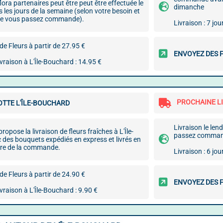
flora partenaires peut être peut être effectuée le
dimanche
 les jours de la semaine (selon votre besoin et
elle vous passez commande).
Livraison : 7 jou
e Fleurs à partir de 27.95 €
ENVOYEZ DES 
ivraison à L'Île-Bouchard : 14.95 €
PROCHAINE LI
TTE L'ÎLE-BOUCHARD
Livraison le len
opose la livraison de fleurs fraîches à L'Île-
passez command
 des bouquets expédiés en express et livrés en
eure de la commande.
Livraison : 6 jou
e Fleurs à partir de 24.90 €
ENVOYEZ DES 
ivraison à L'Île-Bouchard : 9.90 €