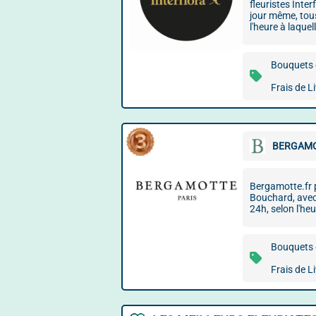
fleuristes Inter
jour même, tous
l'heure à laqu
Bouquets d
Frais de L
BERGAMO
Bergamotte.fr pr
Bouchard, avec
24h, selon l'h
Bouquets d
Frais de L