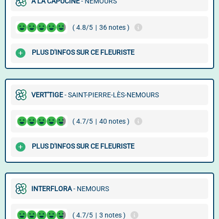
A LA CAPUCINE
- NEMOURS
( 4.8/5
|
36 notes )
PLUS D'INFOS SUR CE FLEURISTE
VERT'TIGE
- SAINT-PIERRE-LÈS-NEMOURS
( 4.7/5
|
40 notes )
PLUS D'INFOS SUR CE FLEURISTE
INTERFLORA
- NEMOURS
( 4.7/5
|
3 notes )