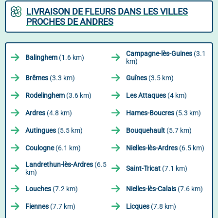
LIVRAISON DE FLEURS DANS LES VILLES
PROCHES DE ANDRES
Campagne-lès-Guines
(3.1
Balinghem
(1.6 km)
km)
Brêmes
(3.3 km)
Guînes
(3.5 km)
Rodelinghem
(3.6 km)
Les Attaques
(4 km)
Ardres
(4.8 km)
Hames-Boucres
(5.3 km)
Autingues
(5.5 km)
Bouquehault
(5.7 km)
Coulogne
(6.1 km)
Nielles-lès-Ardres
(6.5 km)
Landrethun-lès-Ardres
(6.5
Saint-Tricat
(7.1 km)
km)
Louches
(7.2 km)
Nielles-lès-Calais
(7.6 km)
Fiennes
(7.7 km)
Licques
(7.8 km)