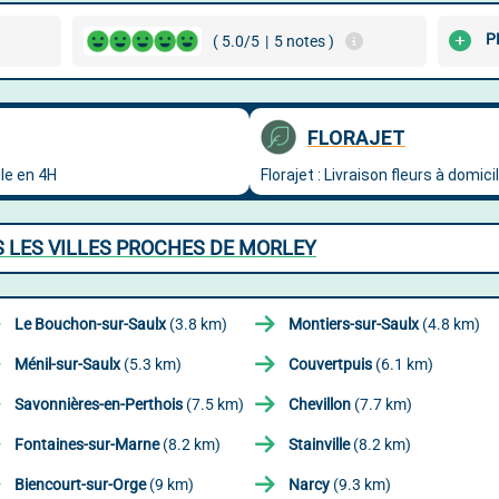
P
( 5.0/5
|
5 notes )
S LES VILLES PROCHES DE MORLEY
Le Bouchon-sur-Saulx
(3.8 km)
Montiers-sur-Saulx
(4.8 km)
Ménil-sur-Saulx
(5.3 km)
Couvertpuis
(6.1 km)
Savonnières-en-Perthois
(7.5 km)
Chevillon
(7.7 km)
Fontaines-sur-Marne
(8.2 km)
Stainville
(8.2 km)
Biencourt-sur-Orge
(9 km)
Narcy
(9.3 km)