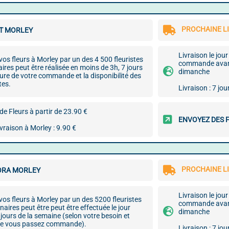
PROCHAINE LI
T MORLEY
Livraison le jo
 vos fleurs à Morley par un des 4 500 fleuristes
commande avant 
aires peut être réalisée en moins de 3h, 7 jours
dimanche
heure de votre commande et la disponibilité des
tes.
Livraison : 7 jou
e Fleurs à partir de 23.90 €
ENVOYEZ DES 
ivraison à Morley : 9.90 €
PROCHAINE LI
ORA MORLEY
Livraison le jo
 vos fleurs à Morley par un des 5200 fleuristes
commande avant 
naires peut être peut être effectuée le jour
dimanche
jours de la semaine (selon votre besoin et
elle vous passez commande).
Livraison : 7 jou