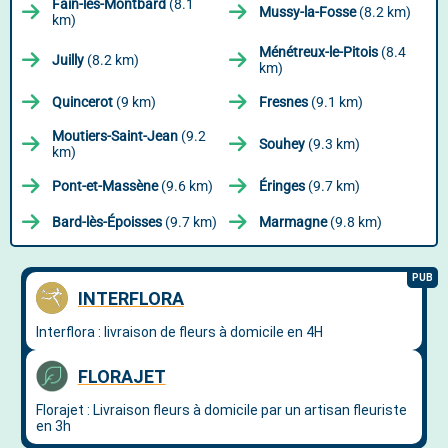
Fain-lès-Montbard
(8.1
Mussy-la-Fosse
(8.2 km)
km)
Ménétreux-le-Pitois
(8.4
Juilly
(8.2 km)
km)
Quincerot
(9 km)
Fresnes
(9.1 km)
Moutiers-Saint-Jean
(9.2
Souhey
(9.3 km)
km)
Pont-et-Massène
(9.6 km)
Éringes
(9.7 km)
Bard-lès-Époisses
(9.7 km)
Marmagne
(9.8 km)