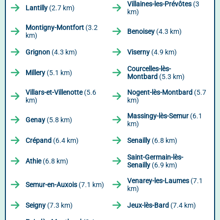
Villaines-les-Prévôtes
(3
Lantilly
(2.7 km)
km)
Montigny-Montfort
(3.2
Benoisey
(4.3 km)
km)
Grignon
(4.3 km)
Viserny
(4.9 km)
Courcelles-lès-
Millery
(5.1 km)
Montbard
(5.3 km)
Villars-et-Villenotte
(5.6
Nogent-lès-Montbard
(5.7
km)
km)
Massingy-lès-Semur
(6.1
Genay
(5.8 km)
km)
Crépand
(6.4 km)
Senailly
(6.8 km)
Saint-Germain-lès-
Athie
(6.8 km)
Senailly
(6.9 km)
Venarey-les-Laumes
(7.1
Semur-en-Auxois
(7.1 km)
km)
Seigny
(7.3 km)
Jeux-lès-Bard
(7.4 km)