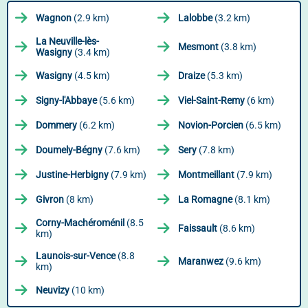
Wagnon
(2.9 km)
Lalobbe
(3.2 km)
La Neuville-lès-
Mesmont
(3.8 km)
Wasigny
(3.4 km)
Wasigny
(4.5 km)
Draize
(5.3 km)
Signy-l'Abbaye
(5.6 km)
Viel-Saint-Remy
(6 km)
Dommery
(6.2 km)
Novion-Porcien
(6.5 km)
Doumely-Bégny
(7.6 km)
Sery
(7.8 km)
Justine-Herbigny
(7.9 km)
Montmeillant
(7.9 km)
Givron
(8 km)
La Romagne
(8.1 km)
Corny-Machéroménil
(8.5
Faissault
(8.6 km)
km)
Launois-sur-Vence
(8.8
Maranwez
(9.6 km)
km)
Neuvizy
(10 km)