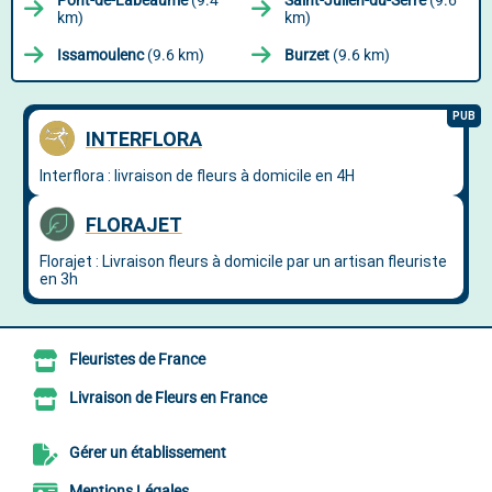
Pont-de-Labeaume
(9.4
Saint-Julien-du-Serre
(9.6
km)
km)
Issamoulenc
(9.6 km)
Burzet
(9.6 km)
Fleuristes de France
Livraison de Fleurs en France
Gérer un établissement
Mentions Légales