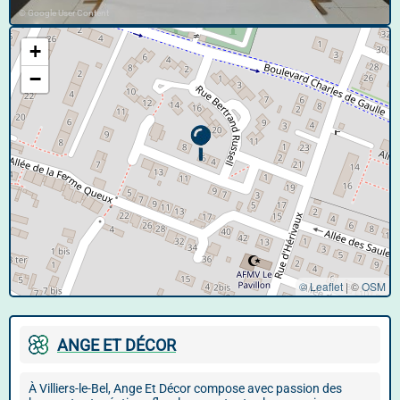
© Google User Content
+
−
© Leaflet
|
©
OSM
ANGE ET DÉCOR
À Villiers-le-Bel, Ange Et Décor compose avec passion des