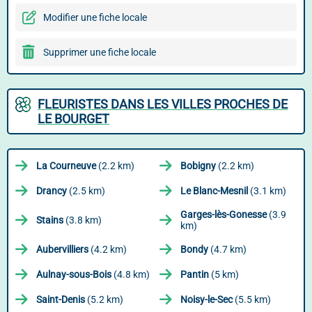
Modifier une fiche locale
Supprimer une fiche locale
FLEURISTES DANS LES VILLES PROCHES DE
LE BOURGET
La Courneuve
(2.2 km)
Bobigny
(2.2 km)
Drancy
(2.5 km)
Le Blanc-Mesnil
(3.1 km)
Garges-lès-Gonesse
(3.9
Stains
(3.8 km)
km)
Aubervilliers
(4.2 km)
Bondy
(4.7 km)
Aulnay-sous-Bois
(4.8 km)
Pantin
(5 km)
Saint-Denis
(5.2 km)
Noisy-le-Sec
(5.5 km)