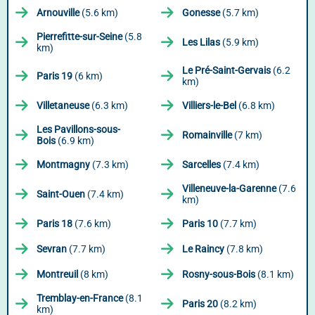
Arnouville
(5.6 km)
Gonesse
(5.7 km)
Pierrefitte-sur-Seine
(5.8
Les Lilas
(5.9 km)
km)
Le Pré-Saint-Gervais
(6.2
Paris 19
(6 km)
km)
Villetaneuse
(6.3 km)
Villiers-le-Bel
(6.8 km)
Les Pavillons-sous-
Romainville
(7 km)
Bois
(6.9 km)
Montmagny
(7.3 km)
Sarcelles
(7.4 km)
Villeneuve-la-Garenne
(7.6
Saint-Ouen
(7.4 km)
km)
Paris 18
(7.6 km)
Paris 10
(7.7 km)
Sevran
(7.7 km)
Le Raincy
(7.8 km)
Montreuil
(8 km)
Rosny-sous-Bois
(8.1 km)
Tremblay-en-France
(8.1
Paris 20
(8.2 km)
km)