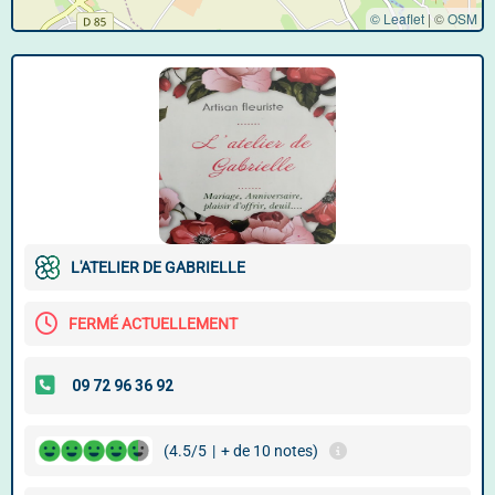
© Leaflet
|
©
OSM
L'ATELIER DE GABRIELLE
FERMÉ ACTUELLEMENT
(4.5/5
|
+ de 10 notes)