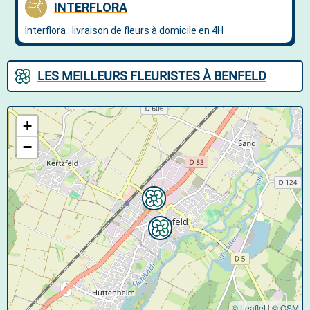
LES MEILLEURS FLEURISTES À BENFELD
+
−
© Leaflet
|
©
OSM