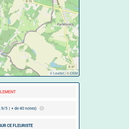
© Leaflet
|
©
OSM
LLEMENT
.9/5
|
+ de 40 notes)
SUR CE FLEURISTE