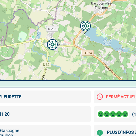
 FLEURETTE
FERMÉ ACTUE
(4
 Gascogne
PLUS D'INFOS 
zaubon