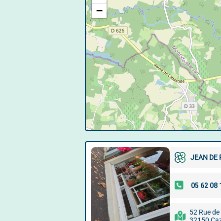
−
JEAN DE
52 Rue de
32150 Ca